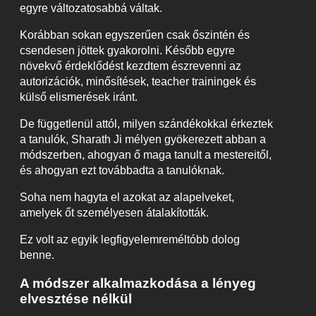
egyre változatosabbá váltak.
Korábban sokan egyszerűen csak őszintén és
csendesen jöttek gyakorolni. Később egyre
növekvő érdeklődést kezdtem észrevenni az
autorizációk, minősítések, teacher trainingek és
külső elismerések iránt.
De függetlenül attól, milyen szándékokkal érkeztek
a tanulók, Sharath Ji mélyen gyökerezett abban a
módszerben, ahogyan ő maga tanult a mestereitől,
és ahogyan ezt továbbadta a tanulóknak.
Soha nem hagyta el azokat az alapelveket,
amelyek őt személyesen átalakították.
Ez volt az egyik legfigyelemreméltóbb dolog
benne.
A módszer alkalmazkodása a lényeg
elvesztése nélkül