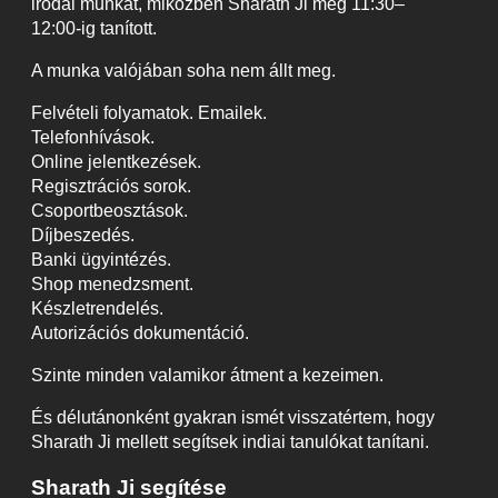
irodai munkát, miközben Sharath Ji még 11:30–
12:00-ig tanított.
A munka valójában soha nem állt meg.
Felvételi folyamatok. Emailek.
Telefonhívások.
Online jelentkezések.
Regisztrációs sorok.
Csoportbeosztások.
Díjbeszedés.
Banki ügyintézés.
Shop menedzsment.
Készletrendelés.
Autorizációs dokumentáció.
Szinte minden valamikor átment a kezeimen.
És délutánonként gyakran ismét visszatértem, hogy
Sharath Ji mellett segítsek indiai tanulókat tanítani.
Sharath Ji segítése