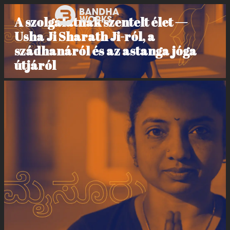
A szolgálatnak szentelt élet —
Usha Ji Sharath Ji-ról, a
szádhanáról és az astanga jóga
útjáról