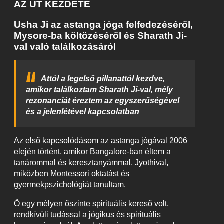
AZ ÚT KEZDETE
Usha Ji az astanga jóga felfedezéséről,
Mysore-ba költözéséről és Sharath Ji-
val való találkozásáról
Attól a legelső pillanattól kezdve,
amikor találkoztam Sharath Ji-val, mély
rezonanciát éreztem az egyszerűségével
és a jelenlétével kapcsolatban
Az első kapcsolódásom az astanga jógával 2006
elején történt, amikor Bangalore-ban éltem a
tanárommal és keresztanyámmal, Jyothival,
miközben Montessori oktatást és
gyermekpszichológiát tanultam.
Ő egy mélyen őszinte spirituális kereső volt,
rendkívüli tudással a jógikus és spirituális