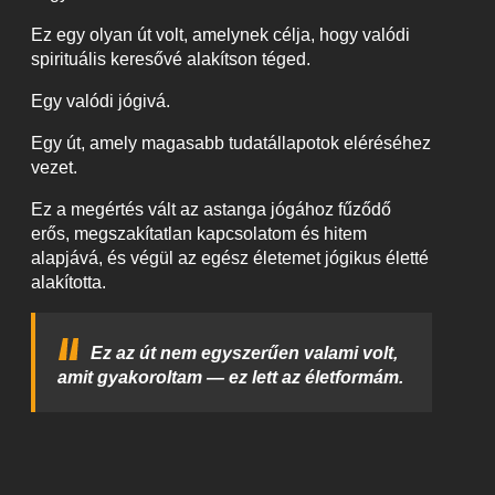
Ez egy olyan út volt, amelynek célja, hogy valódi
spirituális keresővé alakítson téged.
Egy valódi jógivá.
Egy út, amely magasabb tudatállapotok eléréséhez
vezet.
Ez a megértés vált az astanga jógához fűződő
erős, megszakítatlan kapcsolatom és hitem
alapjává, és végül az egész életemet jógikus életté
alakította.
Ez az út nem egyszerűen valami volt,
amit gyakoroltam — ez lett az életformám.