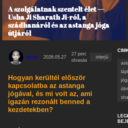
A szolgálatnak szentelt élet —
Usha Ji Sharath Ji-ról, a
szádhanáról és az astanga jóga
útjáról
CIM
27 perc
István
2026.05.27
interjú
olvasás
ast
táp
Hogyan kerültél először
jóg
kapcsolatba az astanga
úti
jógával, és mi volt az, ami
sha
igazán rezonált benned a
kezdetekben?
LEG
BEJ