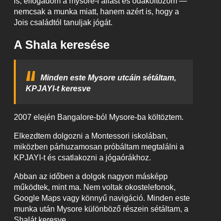
is, elfogadom a mysore-i állást és odaköltözöm —
nemcsak a munka miatt, hanem azért is, hogy a
Jois családtól tanuljak jógát.
A Shala keresése
Minden este Mysore utcáin sétáltam,
KPJAYI-t keresve
2007 elején Bangalore-ból Mysore-ba költöztem.
Elkezdtem dolgozni a Montessori iskolában,
miközben párhuzamosan próbáltam megtalálni a
KPJAYI-t és csatlakozni a jógaórákhoz.
Abban az időben a dolgok nagyon másképp
működtek, mint ma. Nem voltak okostelefonok,
Google Maps vagy könnyű navigáció. Minden este
munka után Mysore különböző részein sétáltam, a
Shalát keresve.