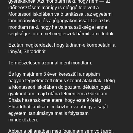
gyerekeknek. Azt mondtam neki, hogy nem — az
időbeosztásom már így is eléggé tele volt a
Montessori iskolában való tanítással, az egyetemi
tanulmányokkal és a jógagyakorlással. De azt is
mondtam neki, hogy ha valaha szüksége lenne
segítségre, örömmel megteszek bármit, amit tudok.
Ezután megkérdezte, hogy tudnám-e korrepetálni a
lányát, Shraddhát.
Természetesen azonnal igent mondtam.
És így majdnem 3 éven keresztül a napjaim
nagyon fegyelmezett ritmus szerint alakultak. Délig
a Montessori iskolában dolgoztam, délután jógát
gyakoroltam, majd utána felmentem a Gokulam
Shala házának emeletére, hogy este 9 óráig
Shraddhát tanítsam, miközben valahogy a saját
egyetemi tanulmányaimat is folytattam
mindeközben.
Abban a pillanatban még fogalmam sem volt arról,