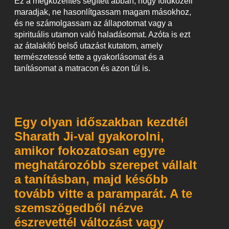
Ez a megközelítés segített abban, hogy földközeli
maradjak, ne hasonlítgassam magam másokhoz,
és ne számolgassam az állapotomat vagy a
spirituális utamon való haladásomat. Azóta is ezt
az átalakító belső utazást kutatom, amely
természetessé tette a gyakorlásomat és a
tanításomat a matracon és azon túl is.
Egy olyan időszakban kezdtél
Sharath Ji-val gyakorolni,
amikor fokozatosan egyre
meghatározóbb szerepet vállalt
a tanításban, majd később
tovább vitte a paramparát. A te
szemszögedből nézve
észrevettél változást vagy