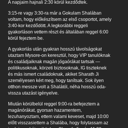
A napjaim hajnali 2:30 körül kezdődtek.
3:15-re vagy 3:30-ra már a Gokulam Shalában
voltam, hogy előkészítsem az első csoportot, amely
3:40-kor kezdődött. A legkorábbi reggeli
gyakorláson vettem részt és általában reggel 6:00
körül fejeztem be.
A gyakorlás után gyakran hosszú távolságokat
utaztam Mysore-on keresztül, hogy VIP tanulóknak
és családjaiknak magán jógaórákat tartsak —
politikusoknak, körzeti biztosoknak, IG tiszteknek
és más ismert családoknak, akiket Sharath Ji
személyesen kért meg, hogy tanítsak. Sok ilyen
otthon messze volt a Shalától, néha hosszú oda-
vissza utazást igényelve.
Miután körülbelül reggel 9:00-ra befejeztem a
magánórákat, gyorsan hazamentem,
lezuhanyoztam, ettem valami keveset, majd 10:00
előtt visszasiettem a Shalába, hogy folytassam az