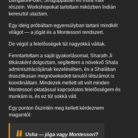
Bangalore-ban, Siruguppában és India más
részein. Workshopokat tartottam miközben Indián
keresztül utaztam.
Egy ideig próbáltam egyensúlyban tartani mindkét
világot — a jógát és a Montessori rendszert.
De végül a felelősségek túl nagyokká váltak.
Fenntartottam a saját gyakorlásomat, Sharath Ji
titkáraként dolgoztam, segítettem a növekvő Shala
adminisztrációjának kezelésében, és a Shalában
drasztikusan megnövekedett tanulói létszámot is
koordináltam. Mindezek mellett ott volt minden
Montessori oktatással kapcsolatos felelősségem és
munkám is, és ez túl sokká vált.
Egy ponton őszintén meg kellett kérdeznem
magamtól:
Usha — jóga vagy Montessori?