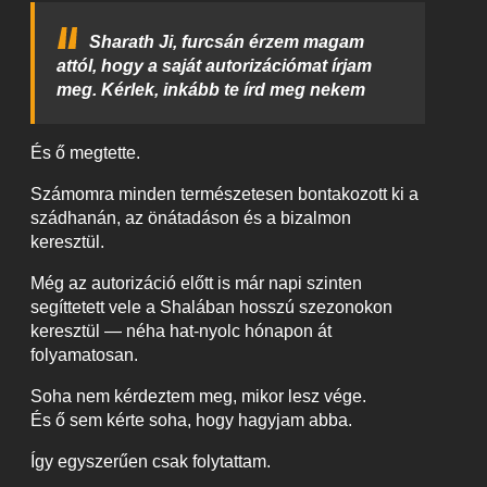
Sharath Ji, furcsán érzem magam
attól, hogy a saját autorizációmat írjam
meg. Kérlek, inkább te írd meg nekem
És ő megtette.
Számomra minden természetesen bontakozott ki a
szádhanán, az önátadáson és a bizalmon
keresztül.
Még az autorizáció előtt is már napi szinten
segíttetett vele a Shalában hosszú szezonokon
keresztül — néha hat-nyolc hónapon át
folyamatosan.
Soha nem kérdeztem meg, mikor lesz vége.
És ő sem kérte soha, hogy hagyjam abba.
Így egyszerűen csak folytattam.