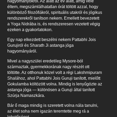
hagyományokról. Az alatt az év alatt, amíg vele
éltem, megszámlálhatatlan órát töltött azzal, hogy
különböző filozófiákról, spirituális utakról és jógikus
rendszerekről tanítson nekem. Emellett bevezetett
a Yoga Nidrába is, és rendszeresen vezetett végig
ezeken a gyakorlatokon.
Egy nap elkezdett beszélni nekem Pattabhi Jois
Gurujiról és Sharath Ji astanga jóga
hagyományáról.
Mivel a nagyszülei eredetileg Mysore-ból
származtak, gyermekkorának nagy részét ott
töltötte. Az otthonuk közel volt a régi Lakshmipuram
Shalához, ahol Pattabhi Jois Guruji tanított, mielőtt
Gokulamba költözött volna. Mindig is lenyűgözte az
astanga jóga — különösen a Guruji által tanított
Szúrja Namaszkára.
Bár ő maga mindig is szeretett volna nála tanulni,
az élet soha nem igazán teremtette meg rá a
lehetőséget.