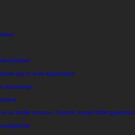
olódva
yakorlásában
dések egy 11 éves kapcsolatról
ss Stambaugh
ntival.
és az ötödik mysore-i, Sharath Joisnál töltött gyakorlóu
lmélyítéséről