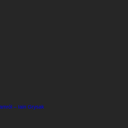
tamról – Iain Grysak