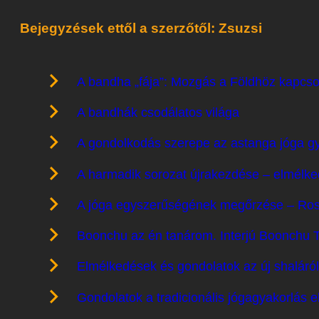
Bejegyzések ettől a szerzőtől: Zsuzsi
A bandha „fája”: Mozgás a Földhöz kapcs
A bandhák csodálatos világa
A gondolkodás szerepe az astanga jóga g
A harmadik sorozat újrakezdése – elmélke
A jóga egyszerűségének megőrzése – Ro
Boonchu az én tanárom. Interjú Boonchu Ta
Elmélkedések és gondolatok az új shaláról 
Gondolatok a tradicionális jógagyakorlás e