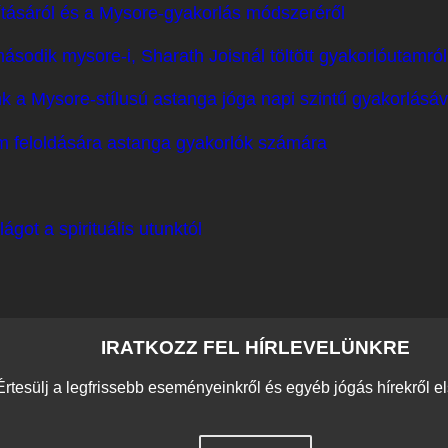
nításáról és a Mysore-gyakorlás módszeréről
második mysore-i, Sharath Joisnál töltött gyakorlóutamról
nk a Mysore-stílusú astanga jóga napi szintű gyakorlásáv
m feloldására astanga gyakorlók számára
ágot a spirituális utunktól
IRATKOZZ FEL HÍRLEVELÜNKRE
Értesülj a legfrissebb eseményeinkről és egyéb jógás hírekről e