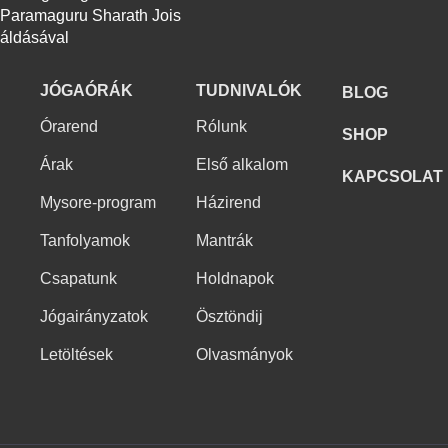
Paramaguru Sharath Jois
áldásával
JÓGAÓRÁK
TUDNIVALÓK
BLOG
Órarend
Rólunk
SHOP
Árak
Első alkalom
KAPCSOLAT
Mysore-program
Házirend
Tanfolyamok
Mantrák
Csapatunk
Holdnapok
Jógairányzatok
Ösztöndij
Letöltések
Olvasmányok