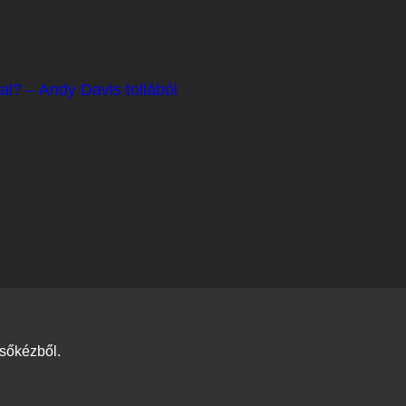
al? – Andy Davis tollából
lsőkézből.