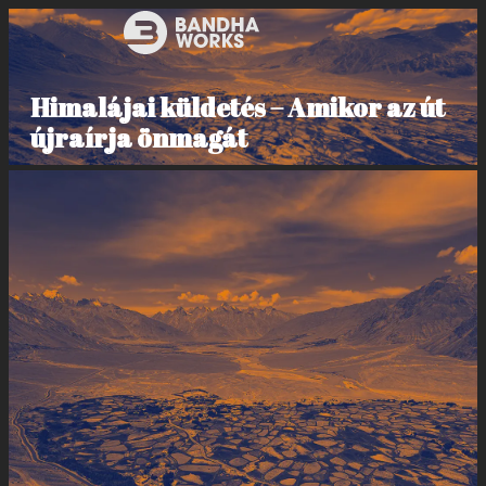
Himalájai küldetés – Amikor az út
újraírja önmagát