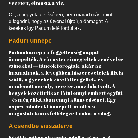
vezetett, elmosta a víz.
Ott, a hegyek ölelésében, nem marad más, mint
elfogadni, hogy az útvonal újraírja önmagát. A
kerekek így Padum felé fordultak.
Padum ünnepe
Padumban épp a függetlenség napját
ünnepelték. A város terei megteltek zenével és
színekkel — táncok forogtak, akár az
imamalmok, a levegőben fűszeres ételek illata
szállt, a gyerekek zászlót lengettek, és
mindenütt mosoly, nevetés, mozdulat volt. A
hegyek között ritkán látni ennyi embert együtt
– és még ritkábban ennyi könnyedséget. Egy
napra mindenki ünnepelt, mintha a
magaslatokon is fellélegzett volna a világ.
A csendbe visszatérve
Később, mikor elcsendesedett a város, a 8.