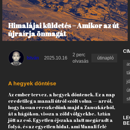
Himalájai küldetés – Amikor az út
újraírja önmagát
CI
2 perc
István
2025.10.16
útinapló
olvasás
a
t
j
A hegyek döntése
ú
Az ember tervez, a hegyek döntenek. Ez a nap
s
eredetileg a manali útról szólt volna — arról,
hogy lassan ereszkedünk majd a Zanszkárból,
át a hágókon, vissza a zöld völgyekbe. Aztán
LE
jött az eső. Egyetlen éjszaka alatt megáradt a
BE
folyó, és az egyetlen hidat, ami Manali felé