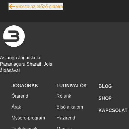
Vissza az előző oldalra
Astanga Jógaiskola
Paramaguru Sharath Jois
áldásával
JÓGAÓRÁK
TUDNIVALÓK
BLOG
Órarend
Rólunk
SHOP
Árak
Első alkalom
KAPCSOLAT
Mysore-program
Házirend
Tanfolyamok
Mantrák