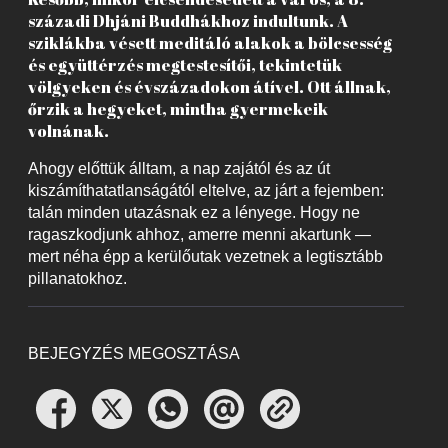
századi Dhjáni Buddhákhoz indultunk. A
sziklákba vésett meditáló alakok a bölcsesség
és együttérzés megtestesítői, tekintetük
völgyeken és évszázadokon átível. Ott állnak,
őrzik a hegyeket, mintha gyermekeik
volnának.
Ahogy előttük álltam, a nap zajától és az út
kiszámíthatatlanságától eltelve, az járt a fejemben:
talán minden utazásnak ez a lényege. Hogy ne
ragaszkodjunk ahhoz, amerre menni akartunk —
mert néha épp a kerülőutak vezetnek a legtisztább
pillanatokhoz.
BEJEGYZÉS MEGOSZTÁSA