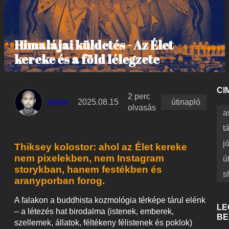
Himalájai küldetés - Az Élet
kereke és a föld lélegzete
CI
2 perc
István
2025.08.15
útinapló
olvasás
a
t
j
Thiksey kolostor: ahol az Élet kereke
nem pixelekben, nem Instagram
ú
storykban, hanem festékben és
s
aranyporban forog.
A falakon a buddhista kozmológia térképe tárul elénk
LE
– a létezés hat birodalma (istenek, emberek,
BE
szellemek, állatok, féltékeny félistenek és poklok)