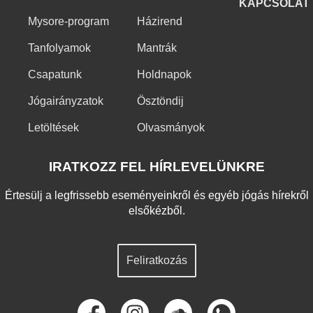
KAPCSOLAT
Mysore-program
Házirend
Tanfolyamok
Mantrák
Csapatunk
Holdnapok
Jógairányzatok
Ösztöndij
Letöltések
Olvasmányok
IRATKOZZ FEL HÍRLEVELÜNKRE
Értesülj a legfrissebb eseményeinkről és egyéb jógás hírekről
elsőkézből.
Feliratkozás