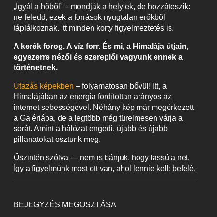
„Igyál a hőből” – mondják a helyiek, de hozzáteszik:
ne feledd, ezek a források nyugtalan erőkből
táplálkoznak. Itt minden korty figyelmeztetés is.
A kerék forog. A víz forr. És mi, a Himalája útjain,
egyszerre nézői és szereplői vagyunk ennek a
történetnek.
Utazás képekben
– folyamatosan bővül! Itt, a
Himalájában az energia fordítottan arányos az
internet sebességével. Néhány kép már megérkezett
a Galériába, de a legtöbb még türelmesen várja a
sorát. Amint a hálózat engedi, újabb és újabb
pillanatokat osztunk meg.
Őszintén szólva — nem is bánjuk, hogy lassú a net.
Így a figyelmünk most ott van, ahol lennie kell: befelé.
BEJEGYZÉS MEGOSZTÁSA