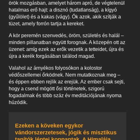
örök mozgásban, amelyet három apró, de végtelenül
hatalmas erő hajt: a disznó (tudatlanság), a kígyó
(gyűlölet) és a kakas (vágy). Ők azok, akik szítják a
tüzet, amely forrón tartja a kereket.
A kör peremén szenvedés, öröm, születés és halál –
minden pillanatban együtt forognak. A közepén ott az
üzenet: amíg ezek az erők vezetik a tetteidet, újra és
újra a kerék forgásában találod magad.
Valahol az árnyékos folyosókon a kolostor
védőszellemei őrködnek. Nem mutatkoznak meg –
és éppen ebben rejlik az erejük. Az ember csak sejti,
hogy a csend mögött ősi történetek, szigorú
fogadalmak és több száz év meditációjának nyoma
húzódik.
Ezeken a köveken egykor
vándorszerzetesek, jógik és misztikus
tanítók léptei koppantak. A Himalája