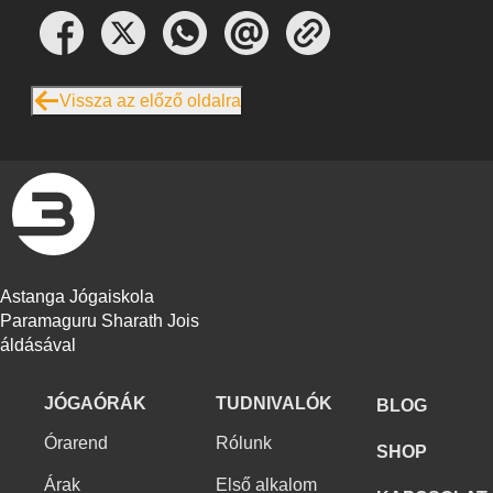
Vissza az előző oldalra
Astanga Jógaiskola
Paramaguru Sharath Jois
áldásával
JÓGAÓRÁK
TUDNIVALÓK
BLOG
Órarend
Rólunk
SHOP
Árak
Első alkalom