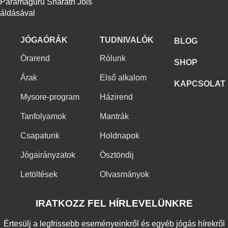
Paramaguru Sharath Jois
áldásával
JÓGAÓRÁK
TUDNIVALÓK
BLOG
Órarend
Rólunk
SHOP
Árak
Első alkalom
KAPCSOLAT
Mysore-program
Házirend
Tanfolyamok
Mantrák
Csapatunk
Holdnapok
Jógairányzatok
Ösztöndij
Letöltések
Olvasmányok
IRATKOZZ FEL HÍRLEVELÜNKRE
Értesülj a legfrissebb eseményeinkről és egyéb jógás hírekről