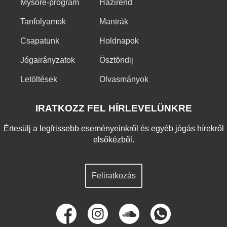
Mysore-program
Házirend
Tanfolyamok
Mantrák
Csapatunk
Holdnapok
Jógairányzatok
Ösztöndij
Letöltések
Olvasmányok
IRATKOZZ FEL HÍRLEVELÜNKRE
Értesülj a legfrissebb eseményeinkről és egyéb jógás hírekről
elsőkézből.
Feliratkozás