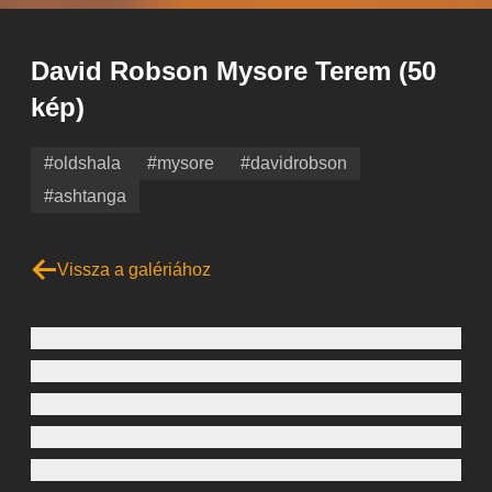
David Robson Mysore Terem
(50
kép)
#oldshala
#mysore
#davidrobson
#ashtanga
Vissza a galériához