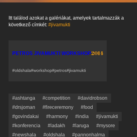
Itt találod azokat a galériákat, amelyek tartalmazzák a
következő címkét:
#jivamukti
2014
PETROS JIVAMUKTI WORKSHOP
#oldshala
#workshop
#petros
#jivamukti
#ashtanga
#competition
#davidrobson
#drsjoman
#fireceremony
#food
#govindakai
#harmony
#india
#jivamukti
#konferencia
#ladakh
#laruga
#mysore
#newshala
#oldshala
#pannonhalma