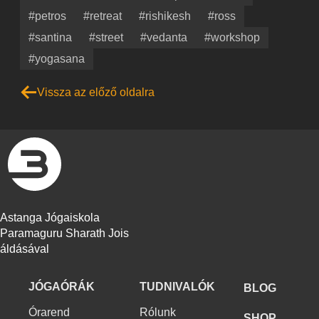
#petros
#retreat
#rishikesh
#ross
#santina
#street
#vedanta
#workshop
#yogasana
Vissza az előző oldalra
Astanga Jógaiskola
Paramaguru Sharath Jois
áldásával
JÓGAÓRÁK
TUDNIVALÓK
BLOG
Órarend
Rólunk
SHOP