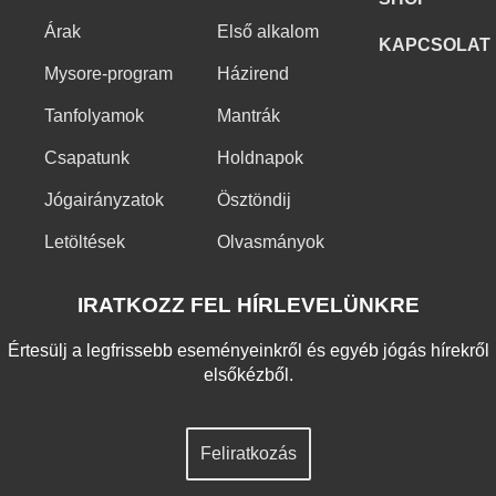
Árak
Első alkalom
KAPCSOLAT
Mysore-program
Házirend
Tanfolyamok
Mantrák
Csapatunk
Holdnapok
Jógairányzatok
Ösztöndij
Letöltések
Olvasmányok
IRATKOZZ FEL HÍRLEVELÜNKRE
Értesülj a legfrissebb eseményeinkről és egyéb jógás hírekről
elsőkézből.
Feliratkozás