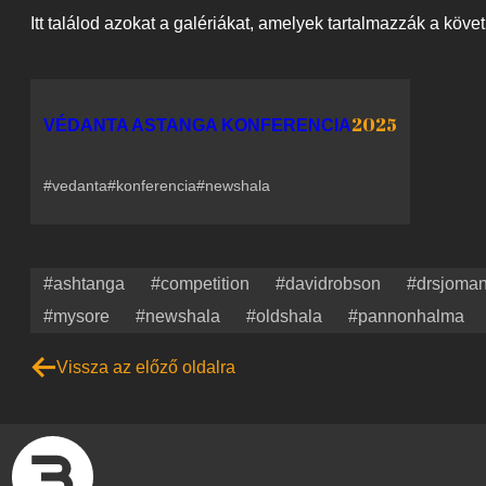
Itt találod azokat a galériákat, amelyek tartalmazzák a köve
2025
VÉDANTA ASTANGA KONFERENCIA
#vedanta
#konferencia
#newshala
#ashtanga
#competition
#davidrobson
#drsjoma
#mysore
#newshala
#oldshala
#pannonhalma
Vissza az előző oldalra