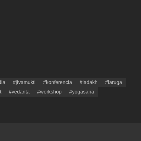
dia
#jivamukti
#konferencia
#ladakh
#laruga
t
#vedanta
#workshop
#yogasana