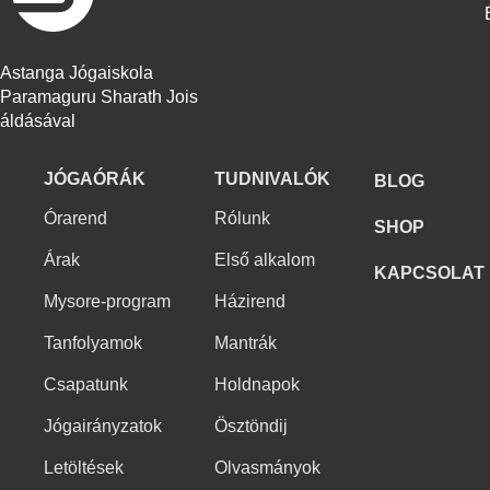
Astanga Jógaiskola
Paramaguru Sharath Jois
áldásával
JÓGAÓRÁK
TUDNIVALÓK
BLOG
Órarend
Rólunk
SHOP
Árak
Első alkalom
KAPCSOLAT
Mysore-program
Házirend
Tanfolyamok
Mantrák
Csapatunk
Holdnapok
Jógairányzatok
Ösztöndij
Letöltések
Olvasmányok