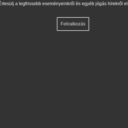
Értesülj a legfrissebb eseményeinkről és egyéb jógás hírekről e
Feliratkozás