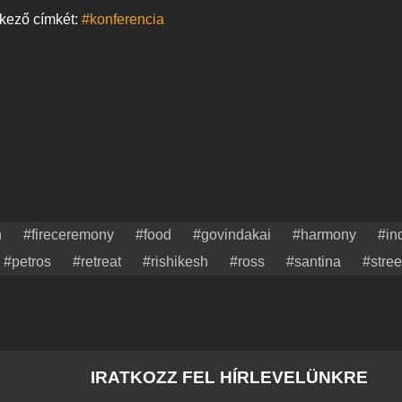
tkező címkét:
#konferencia
n
#fireceremony
#food
#govindakai
#harmony
#in
#petros
#retreat
#rishikesh
#ross
#santina
#stree
IRATKOZZ FEL HÍRLEVELÜNKRE