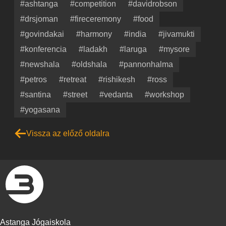
#ashtanga
#competition
#davidrobson
#drsjoman
#fireceremony
#food
#govindakai
#harmony
#india
#jivamukti
#konferencia
#ladakh
#laruga
#mysore
#newshala
#oldshala
#pannonhalma
#petros
#retreat
#rishikesh
#ross
#santina
#street
#vedanta
#workshop
#yogasana
Vissza az előző oldalra
Astanga Jógaiskola