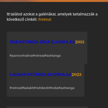
Itt találod azokat a galériákat, amelyek tartalmazzák a
következő címkét:
#retreat
2015
ŐSZI ASTANGA JÓGA ELVONULÁS
#pannonhalma
#retreat
#ashtanga
2025
LADAKH ASTANGA ELVONULÁS
#retreat
#ladakh
#rishikesh
#india
#ashtanga