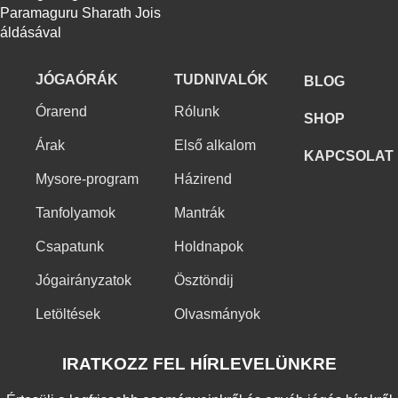
Paramaguru Sharath Jois
áldásával
JÓGAÓRÁK
TUDNIVALÓK
BLOG
Órarend
Rólunk
SHOP
Árak
Első alkalom
KAPCSOLAT
Mysore-program
Házirend
Tanfolyamok
Mantrák
Csapatunk
Holdnapok
Jógairányzatok
Ösztöndij
Letöltések
Olvasmányok
IRATKOZZ FEL HÍRLEVELÜNKRE