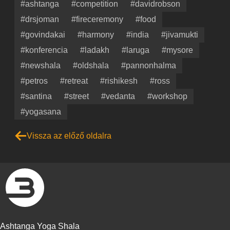
#ashtanga
#competition
#davidrobson
#drsjoman
#fireceremony
#food
#govindakai
#harmony
#india
#jivamukti
#konferencia
#ladakh
#laruga
#mysore
#newshala
#oldshala
#pannonhalma
#petros
#retreat
#rishikesh
#ross
#santina
#street
#vedanta
#workshop
#yogasana
Vissza az előző oldalra
Ashtanga Yoga Shala