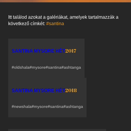
Itt találod azokat a galériákat, amelyek tartalmazzák a
következő címkét:
#santina
2017
SANTINA MYSORE HÉT
#oldshala
#mysore
#santina
#ashtanga
2018
SANTINA MYSORE HÉT
#newshala
#mysore
#santina
#ashtanga