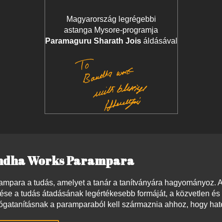
Magyarország legrégebbi
astanga Mysore-programja
Paramaguru Sharath Jois
áldásával
ndha Works Parampara
ampara a tudás, amelyet a tanár a tanítványára hagyományoz. 
tése a tudás átadásának legértékesebb formáját, a közvetlen és t
 jógatanításnak a paramparaból kell származnia ahhoz, hogy haté