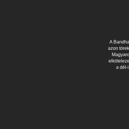
A Bandha 
azon törek
Magyaror
elköteleze
a dél-