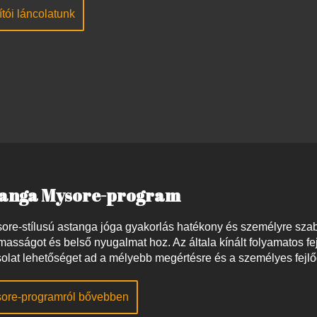
ítói láncolatunk
tanga Mysore-program
ore-stílusú astanga jóga gyakorlás hatékony és személyre szabot
masságot és belső nyugalmat hoz. Az általa kínált folyamatos fe
olat lehetőséget ad a mélyebb megértésre és a személyes fejlő
ore-programról bővebben