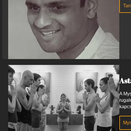
Tan
As
A Mys
rugal
kapcs
Mys