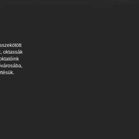
sszekötött
k, oktassák
oktatóink
fővárosába,
rtésük.