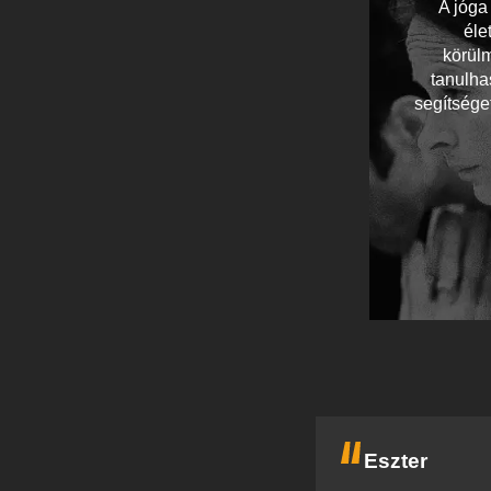
A jóga
éle
körülm
tanulha
segítsége
Eszter