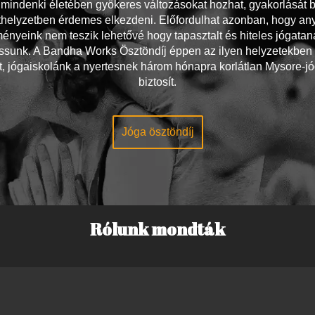
 mindenki életében gyökeres változásokat hozhat, gyakorlását 
thelyzetben érdemes elkezdeni. Előfordulhat azonban, hogy an
ényeink nem teszik lehetővé hogy tapasztalt és hiteles jógatan
ssunk. A Bandha Works Ösztöndíj éppen az ilyen helyzetekben 
t, jógaiskolánk a nyertesnek három hónapra korlátlan Mysore-jó
biztosít.
Jóga ösztöndíj
Rólunk mondták