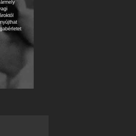
bármely
yagi
ároktól
nyújthat
gabérletet
Andor