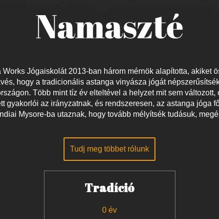
Works Jógaiskolát 2013-ban három mérnök alapította, akiket ö
vés, hogy a tradicionális astanga vinyásza jógát népszerűsítsé
szágon. Több mint tíz év elteltével a helyzet mit sem változott, 
tt gyakorlói az irányzatnak, és rendszeresen, az astanga jóga 
indiai Mysore-ba utaznak, hogy tovább mélyítsék tudásuk, megé
Tudj meg többet rólunk
Tradíció
0 év