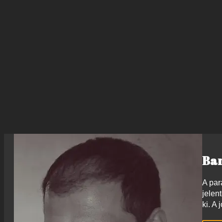
Ba
A par
jelen
ki. A