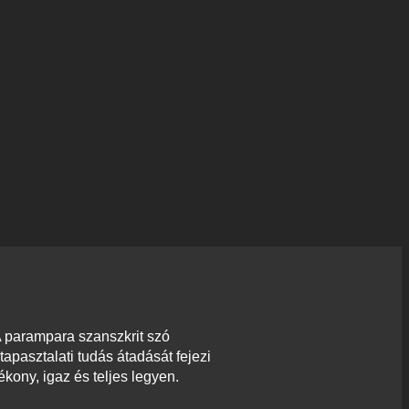
A parampara szanszkrit szó
apasztalati tudás átadását fejezi
kony, igaz és teljes legyen.