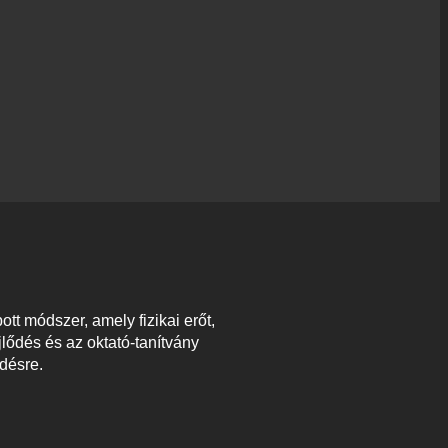
t módszer, amely fizikai erőt,
jlődés és az oktató-tanítvány
désre.