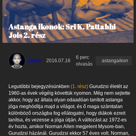
Astanga ikonok: Sri K. Pattabhi
Jois 2. rész
6 perc
István
2016.07.16
astangaikon
olvasás
Legutóbbi bejegyzésünkben
(1. rész)
Gurudzsi életét az
1960-as évek végéig követtük nyomon. Még nem sejtette
akkor, hogy az általa olyan odaadóan tanított astanga
jóga meghódítja majd a világot, és ő maga számtalan
különböző országba fog ellátogatni, hogy diákok ezreit
tanítsa, és vezesse a jóga útján. A változást az 1972-es
év hozta, amikor Norman Allen megjelent Mysore-ban,
Gurudzsi házánál. Gurudzsi ekkor 57 éves volt. Norman,