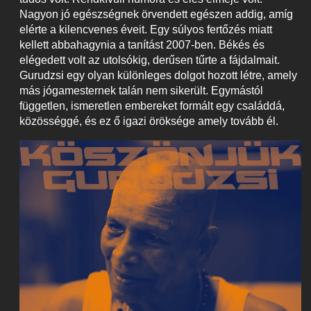
Nagyon jó egészségnek örvendett egészen addig, amíg
elérte a kilencvenes éveit. Egy súlyos fertőzés miatt
kellett abbahagynia a tanítást 2007-ben. Békés és
elégedett volt az utolsókig, derűsen tűrte a fájdalmait.
Gurudzsi egy olyan különleges dolgot hozott létre, amely
más jógamesternek talán nem sikerült. Egymástól
független, ismeretlen embereket formált egy családdá,
közösséggé, és ez ő igazi öröksége amely tovább él.