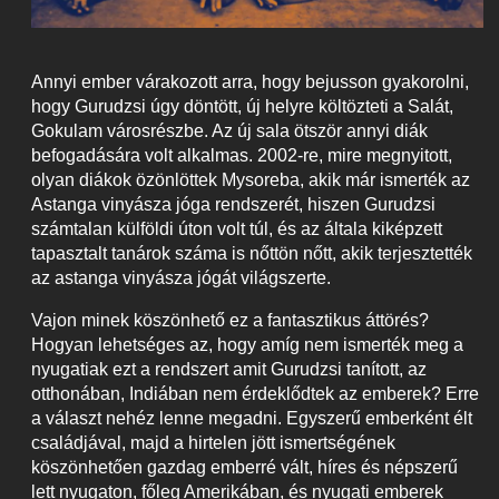
Annyi ember várakozott arra, hogy bejusson gyakorolni,
hogy Gurudzsi úgy döntött, új helyre költözteti a Salát,
Gokulam városrészbe. Az új sala ötször annyi diák
befogadására volt alkalmas. 2002-re, mire megnyitott,
olyan diákok özönlöttek Mysoreba, akik már ismerték az
Astanga vinyásza jóga rendszerét, hiszen Gurudzsi
számtalan külföldi úton volt túl, és az általa kiképzett
tapasztalt tanárok száma is nőttön nőtt, akik terjesztették
az astanga vinyásza jógát világszerte.
Vajon minek köszönhető ez a fantasztikus áttörés?
Hogyan lehetséges az, hogy amíg nem ismerték meg a
nyugatiak ezt a rendszert amit Gurudzsi tanított, az
otthonában, Indiában nem érdeklődtek az emberek? Erre
a választ nehéz lenne megadni. Egyszerű emberként élt
családjával, majd a hirtelen jött ismertségének
köszönhetően gazdag emberré vált, híres és népszerű
lett nyugaton, főleg Amerikában, és nyugati emberek