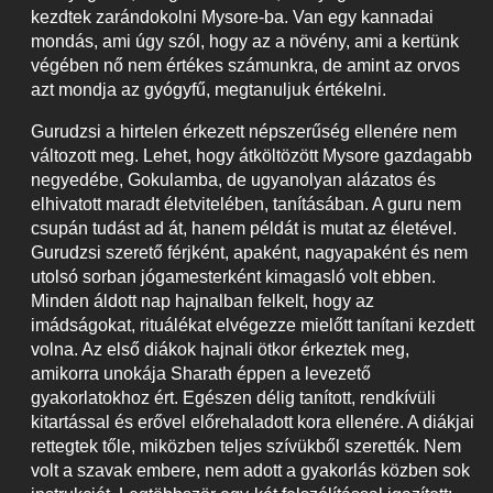
kezdtek zarándokolni Mysore-ba. Van egy kannadai
mondás, ami úgy szól, hogy az a növény, ami a kertünk
végében nő nem értékes számunkra, de amint az orvos
azt mondja az gyógyfű, megtanuljuk értékelni.
Gurudzsi a hirtelen érkezett népszerűség ellenére nem
változott meg. Lehet, hogy átköltözött Mysore gazdagabb
negyedébe, Gokulamba, de ugyanolyan alázatos és
elhivatott maradt életvitelében, tanításában. A guru nem
csupán tudást ad át, hanem példát is mutat az életével.
Gurudzsi szerető férjként, apaként, nagyapaként és nem
utolsó sorban jógamesterként kimagasló volt ebben.
Minden áldott nap hajnalban felkelt, hogy az
imádságokat, rituálékat elvégezze mielőtt tanítani kezdett
volna. Az első diákok hajnali ötkor érkeztek meg,
amikorra unokája Sharath éppen a levezető
gyakorlatokhoz ért. Egészen délig tanított, rendkívüli
kitartással és erővel előrehaladott kora ellenére. A diákjai
rettegtek tőle, miközben teljes szívükből szerették. Nem
volt a szavak embere, nem adott a gyakorlás közben sok