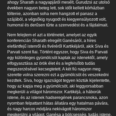
ahogy Sharath a nagyapjáról mesélt. Gurudzsi az utolsó
években nagyon beteg lett, sok időt kellett kórházban
töltenie, azonban soha nem hangzott el panasz a
szájából, a végsőkig nyugodt és kiegyensúlyozott volt,
humorral és derűsen tűrte a szenvedést és a fájdalmait.
Nem felejtem el azt a történetet, amelyet az egyik
konferencián Sharath elregélt Ganésáról, a híres
elefántfejű istenről és fivéréről Kartikéjáról, akik Siva és
Parvati szent fiai. Történt egyszer, hogy Siva és Parvati
egy különleges gyümölcsöt kaptak az istenektől, amely
elfogyasztása az örök élet és a legfelsőbb tudás
megszerzésével kecsegtetett. A két fiú nagyon meg
szerette volna szerezni ezt a gyümölcsöt és veszekedni
kezdtek. Siva, hogy igazságot tegyen köztük kijelentette,
hogy az kapja meg a gyümölcsöt, aki leggyorsabban
megkerüli a világot háromszor. Kartikéjá, a háborúk
istene, és az istenek hadseregének parancsnoka, azon
nyomban felpattant hátas állatára egy hatalmas pávára,
és nagy harcos módjára nekivágott háromszor
megkerülni a világot. Ganésa a bölcsesség, tudás istene,