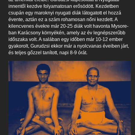
innentől kezdve folyamatosan erősödött. Kezdetben
csupán egy maroknyi nyugati diák látogatott el hozzá
évente, aztán ez a szám rohamosan nőni kezdett. A
kilencvenes évekre már 20-25 diák volt havonta Mysore-
ban Karácsony környékén, amely az év legnépszerűbb
időszaka volt. A salában egy időben már 10-12 ember
gyakorolt, Gurudzsi ekkor már a nyolcvanas éveiben járt,
és teljes gőzzel tanított, napi 8-9 órát.