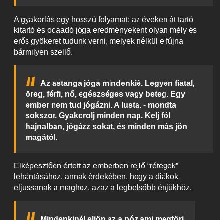
A gyakorlás egy hosszú folyamat: az éveken át tartó
kitartó és odaadó jóga eredményeként olyan mély és
erős gyökeret tudunk verni, melyek nélkül elfújna
bármilyen szellő.
Az astanga jóga mindenkié. Legyen fiatal,
öreg, férfi, nő, egészséges vagy beteg. Egy
ember nem tud jógázni. A lusta. - mondta
sokszor. Gyakorolj minden nap. Kelj föl
hajnalban, jógázz sokat, és minden más jön
magától.
Elképesztően értett az emberben rejlő “rétegek”
lehántásához, annak érdekében, hogy a diákok
eljussanak a maghoz, azaz a legbelsőbb énjükhöz.
Mindenkinél eljön az a póz ami megtöri.