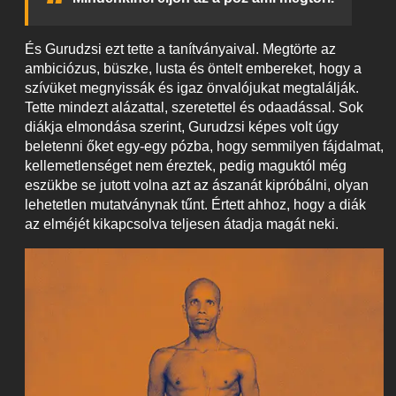
És Gurudzsi ezt tette a tanítványaival. Megtörte az
ambiciózus, büszke, lusta és öntelt embereket, hogy a
szívüket megnyissák és igaz önvalójukat megtalálják.
Tette mindezt alázattal, szeretettel és odaadással. Sok
diákja elmondása szerint, Gurudzsi képes volt úgy
beletenni őket egy-egy pózba, hogy semmilyen fájdalmat,
kellemetlenséget nem éreztek, pedig maguktól még
eszükbe se jutott volna azt az ászanát kipróbálni, olyan
lehetetlen mutatványnak tűnt. Értett ahhoz, hogy a diák
az elméjét kikapcsolva teljesen átadja magát neki.