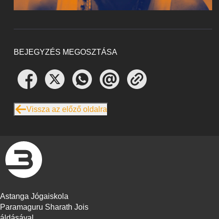
BEJEGYZÉS MEGOSZTÁSA
Vissza az előző oldalra
Astanga Jógaiskola
Paramaguru Sharath Jois
áldásával