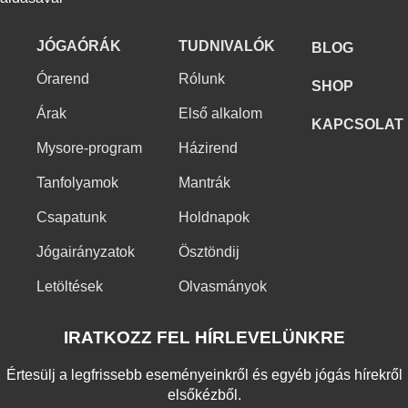
JÓGAÓRÁK
TUDNIVALÓK
BLOG
Órarend
Rólunk
SHOP
Árak
Első alkalom
KAPCSOLAT
Mysore-program
Házirend
Tanfolyamok
Mantrák
Csapatunk
Holdnapok
Jógairányzatok
Ösztöndij
Letöltések
Olvasmányok
IRATKOZZ FEL HÍRLEVELÜNKRE
Értesülj a legfrissebb eseményeinkről és egyéb jógás hírekről
elsőkézből.