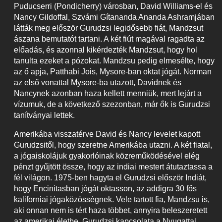
Puducserri (Pondicherry) városban, David Williams-el és
Nancy Gildoffal, Szvámi Gítananda Ananda Ashramjában
látták meg először Gurudzsi legidősebb fiát, Mandzsut
ászana bemutatót tartani. A két fiút magával ragadta az
előadás, és azonnal kikérdezték Mandzsut, hogy hol
tanulta ezeket a pózokat. Mandzsu pedig elmesélte, hogy
az ő apja, Patthabi Jois, Mysore-ban oktat jógát. Norman
az első vonattal Mysore-ba utazott, Davidnek és
Nancynek azonban haza kellett menniük, mert lejárt a
vízumuk, de a következő szezonban, már ők is Gurudzsi
tanítványai lettek.
Amerikába visszatérve David és Nancy levelet kapott
Gurudzsitől, hogy szeretne Amerikába utazni. A két fiatal,
a jógaiskolájuk gyakorlóinak közreműködésével elég
pénzt gyűjtött össze, hogy az indiai mestert átutaztassa a
fél világon. 1975-ben hagyta el Gurudzsi először Indiát,
hogy Encinitasban jógát oktasson, az addigra 30 fős
kaliforniai jógaközösségnek. Vele tartott fia, Mandzsu is,
aki onnan nem is tért haza többet, annyira beleszeretett
az amerikai életbe. Gurudzsi kapcsolata a Nyugattal