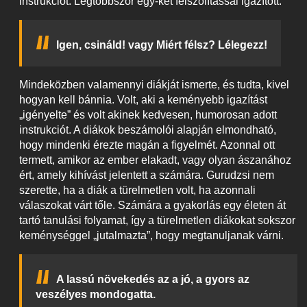
instrukciót. Legtöbbször egy-két felszólítással igazított:
Igen, csináld! vagy Miért félsz? Lélegezz!
Mindeközben valamennyi diákját ismerte, és tudta, kivel
hogyan kell bánnia. Volt, aki a keményebb igazítást
„igényelte” és volt akinek kedvesen, humorosan adott
instrukciót. A diákok beszámolói alapján elmondható,
hogy mindenki érezte magán a figyelmét. Azonnal ott
termett, amikor az ember elakadt, vagy olyan ászanához
ért, amely kihívást jelentett a számára. Gurudzsi nem
szerette, ha a diák a türelmetlen volt, ha azonnali
válaszokat várt tőle. Számára a gyakorlás egy életen át
tartó tanulási folyamat, így a türelmetlen diákokat sokszor
keménységgel „jutalmazta”, hogy megtanuljanak várni.
A lassú növekedés az a jó, a gyors az
veszélyes mondogatta.