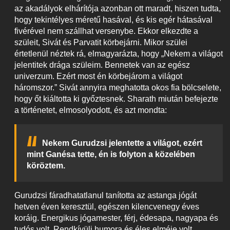
az akadályok elhárítója azonban ott maradt, hiszen tudta,
hogy tekintélyes méretű hasával, és kis egér hátasával
fivérével nem szállhat versenybe. Ekkor elkezdte a
szüleit, Sivát és Parvatit körbejárni. Mikor szülei
értetlenül néztek rá, elmagyarázta, hogy „Nekem a világot
jelentitek drága szüleim. Bennetek van az egész
univerzum. Ezért most én körbejárom a világot
háromszor.” Sivát annyira meghatotta okos fia bölcselete,
hogy őt kiáltotta ki győztesnek. Sharath miután befejezte
a történetet, elmosolyodott, és azt mondta:
Nekem Gurudzsi jelentette a világot, ezért
mint Ganésa tette, én is folyton a közelében
köröztem.
Gurudzsi fáradhatatlanul tanította az astanga jógát
hetven éven keresztül, egészen kilencvenegy éves
koráig. Energikus jógamester, férj, édesapa, nagyapa és
tudós volt. Rendkívüli humora és éles elméje volt.