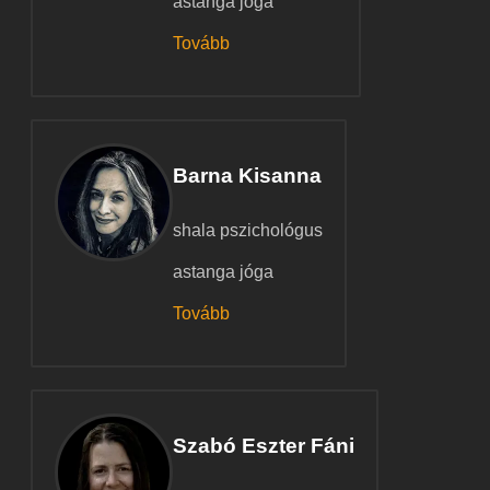
astanga jóga
Tovább
Barna Kisanna
shala pszichológus
astanga jóga
Tovább
Szabó Eszter Fáni