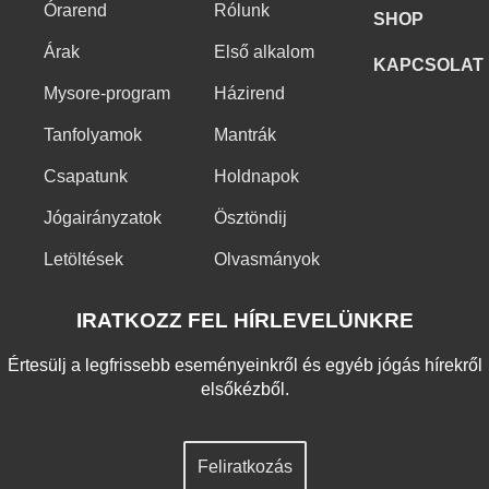
Órarend
Rólunk
SHOP
Árak
Első alkalom
KAPCSOLAT
Mysore-program
Házirend
Tanfolyamok
Mantrák
Csapatunk
Holdnapok
Jógairányzatok
Ösztöndij
Letöltések
Olvasmányok
IRATKOZZ FEL HÍRLEVELÜNKRE
Értesülj a legfrissebb eseményeinkről és egyéb jógás hírekről
elsőkézből.
Feliratkozás