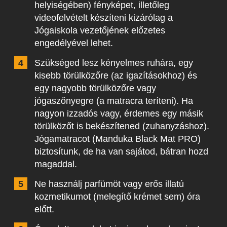
helyiségében) fényképet, illetőleg
videofelvételt készíteni kizárólag a
Jógaiskola vezetőjének előzetes
engedélyével lehet.
Szükséged lesz kényelmes ruhára, egy
kisebb törülközőre (az igazításokhoz) és
egy nagyobb törülközőre vagy
jógaszőnyegre (a matracra teríteni). Ha
nagyon izzadós vagy, érdemes egy másik
törülközőt is bekészítened (zuhanyzáshoz).
Jógamatracot (Manduka Black Mat PRO)
biztosítunk, de ha van sajátod, bátran hozd
magaddal.
Ne használj parfümöt vagy erős illatú
kozmetikumot (melegítő krémet sem) óra
előtt.