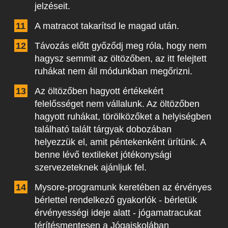
jelzéseit.
A matracot takarítsd le magad után.
Távozás előtt győződj meg róla, hogy nem
hagysz semmit az öltözőben, az itt felejtett
ruhákat nem áll módunkban megőrizni.
Az öltözőben hagyott értékekért
felelősséget nem vállalunk. Az öltözőben
hagyott ruhákat, törölközőket a helyiségben
található talált tárgyak dobozában
helyezzük el, amit péntekenként ürítünk. A
benne lévő textileket jótékonysági
szervezeteknek ajánljuk fel.
Mysore-programunk keretében az érvényes
bérlettel rendelkező gyakorlók - bérletük
érvényességi ideje alatt - jógamatracukat
térítésmentesen a Jógaiskolában