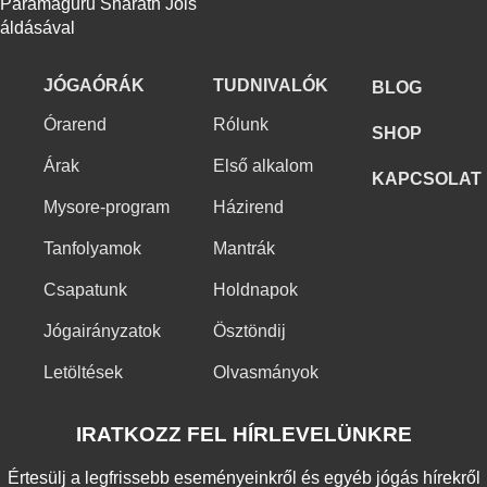
Paramaguru Sharath Jois
áldásával
JÓGAÓRÁK
TUDNIVALÓK
BLOG
Órarend
Rólunk
SHOP
Árak
Első alkalom
KAPCSOLAT
Mysore-program
Házirend
Tanfolyamok
Mantrák
Csapatunk
Holdnapok
Jógairányzatok
Ösztöndij
Letöltések
Olvasmányok
IRATKOZZ FEL HÍRLEVELÜNKRE
Értesülj a legfrissebb eseményeinkről és egyéb jógás hírekről