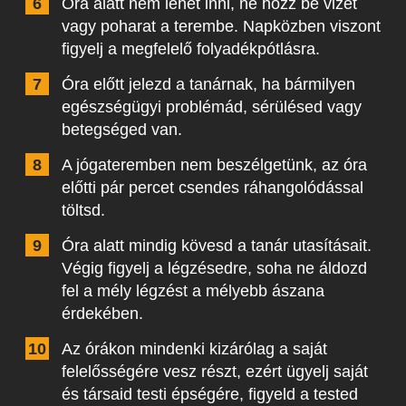
Óra alatt nem lehet inni, ne hozz be vizet
vagy poharat a terembe. Napközben viszont
figyelj a megfelelő folyadékpótlásra.
Óra előtt jelezd a tanárnak, ha bármilyen
egészségügyi problémád, sérülésed vagy
betegséged van.
A jógateremben nem beszélgetünk, az óra
előtti pár percet csendes ráhangolódással
töltsd.
Óra alatt mindig kövesd a tanár utasításait.
Végig figyelj a légzésedre, soha ne áldozd
fel a mély légzést a mélyebb ászana
érdekében.
Az órákon mindenki kizárólag a saját
felelősségére vesz részt, ezért ügyelj saját
és társaid testi épségére, figyeld a tested