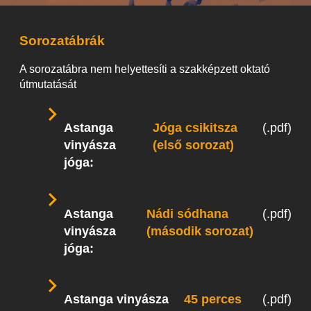
Sorozatábrák
A sorozatábra nem helyettesíti a szakképzett oktató
útmutatását
Astanga
Jóga csikitsza
(.pdf)
vinyásza
(első sorozat)
jóga:
Astanga
Nádi sódhana
(.pdf)
vinyásza
(második sorozat)
jóga:
Astanga vinyásza
45 perces
(.pdf)