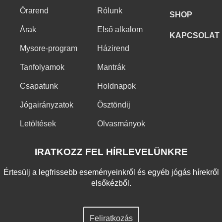
Órarend
Rólunk
SHOP
Árak
Első alkalom
KAPCSOLAT
Mysore-program
Házirend
Tanfolyamok
Mantrák
Csapatunk
Holdnapok
Jógairányzatok
Ösztöndij
Letöltések
Olvasmányok
IRATKOZZ FEL HÍRLEVELÜNKRE
Értesülj a legfrissebb eseményeinkről és egyéb jógás hírekről
elsőkézből.
Feliratkozás