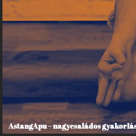
AstangApu – nagycsaládos gyakorlá