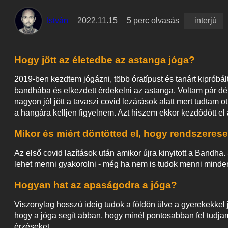
István
2022.11.15
5 perc olvasás
interjú
Hogy jött az életedbe az astanga jóga?
2019-ben kezdtem jógázni, több óratípust és tanárt kipróbál
bandhába és elkezdett érdekelni az astanga. Voltam pár dé
nagyon jól jött a tavaszi covid lezárások alatt mert tudta
a hangára kelljen figyelnem. Azt hiszem ekkor kezdődött el 
Mikor és miért döntötted el, hogy rendszeres
Az első covid lazítások után amikor újra kinyitott a Band
lehet menni gyakorolni - még ha nem is tudok menni minde
Hogyan hat az apaságodra a jóga?
Viszonylag hosszú ideig tudok a földön ülve a gyerekekkel 
hogy a jóga segít abban, hogy minél pontosabban fel tudj
érzéseket.