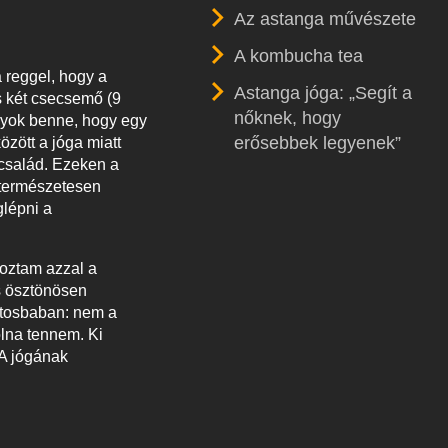
Az astanga művészete
A kombucha tea
 reggel, hogy a
Astanga jóga: „Segít a
s két csecsemő (9
nőknek, hogy
agyok benne, hogy egy
erősebbek legyenek”
özött a jóga miatt
 család. Ezeken a
 természetesen
glépni a
oztam azzal a
s ösztönösen
ntosbaban: nem a
olna tennem. Ki
 A jógának