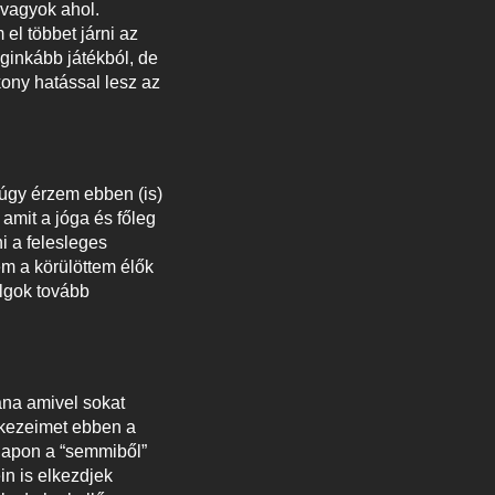
 vagyok ahol.
el többet járni az
eginkább játékból, de
kony hatással lesz az
úgy érzem ebben (is)
amit a jóga és főleg
i a felesleges
em a körülöttem élők
olgok tovább
na amivel sokat
a kezeimet ebben a
 napon a “semmiből”
in is elkezdjek