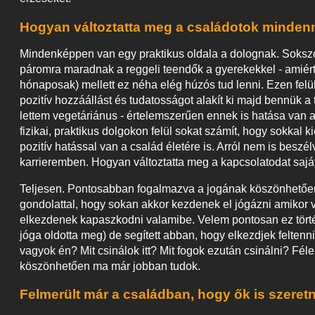
Hogyan változtatta meg a családotok mindenn
Mindenképpen van egy praktikus oldala a dolognak. Sokszor
páromra maradnak a reggeli teendők a gyerekekkel - amiért
hónaposak) mellett ez néha elég húzós tud lenni. Ezen fel
pozitív hozzáállást és tudatosságot alakít ki majd bennük a
lettem vegetáriánus - értelemszerűen ennek is hatása van 
fizikai, praktikus dolgokon felül sokat számít, hogy sokka
pozitív hatással van a család életére is. Arról nem is beszé
karrieremben. Hogyan változtatta meg a kapcsolatodat saj
Teljesen. Pontosabban fogalmazva a jogának köszönhetően 
gondolattal, hogy sokan akkor kezdenek el jógázni amikor
elkezdenek kapaszkodni valamibe. Velem pontosan ez törté
jóga oldotta meg) de segített abban, hogy elkezdjek felten
vagyok én? Mit csinálok itt? Mit fogok ezután csinálni? Fé
köszönhetően ma már jobban tudok.
Felmerült már a családban, hogy ők is szeret