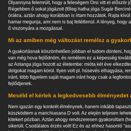
Olyannyira felemrült, hogy a feleségem Orsi vitt el először
Régebben ő sokat jógázott (főleg hatha jóga Sugár Bercinél
órákra, aztán ahogy korábban is írtam hozzátok. Rajta kívü
hamar megunja, ami nem is baj feltétlenül. A lényeg, hogy al
ő viszonyára a mozgással.
Mi az amiben még változást remélsz a gyako
A gyakorlásnak köszönhetően jobban el tudom dönteni, hogy
van még hova fejlődnöm, és remélem ez a képesség tovább 
az Astanga jóga hozott az életembe: mióta két éve elkezdtem 
dolgokat magam körül. Ilyen volt pl. húsevés elhagyása, re
iránt, több figyelem saját magam iránt hogy csak a legfon
fejlődjenek.
Meséld el kérlek a legkedvesebb élményedet
Nem igazán egy konkrét élménynek, hanem inkább tapaszta
küszködtem a marichiasana D volt. Az elején teljesen lehet
kitekert pózban. Aztán ahogy rendszeresen gyakoroltam (he
sikerült. Csodálatos érzés volt! Ez és az ehhez hasonló “as