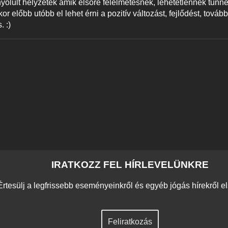
lult helyzetek amik elsőre félelmetesnek, lehetetlennek tűnne
r előbb utóbb el lehet érni a pozitív változást, fejlődést, továb
 :)
IRATKOZZ FEL HÍRLEVELÜNKRE
Értesülj a legfrissebb eseményeinkről és egyéb jógás hírekről e
Feliratkozás