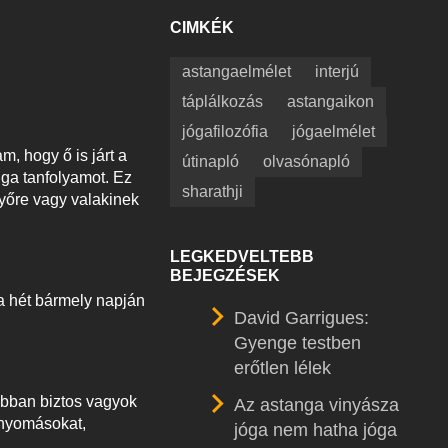
CIMKÉK
astangaelmélet
interjú
táplálkozás
astangaikon
jógafilozófia
jógaelmélet
, hogy ő is járt a
útinapló
olvasónapló
nga tanfolyamot. Ez
sharathji
nyőre vagy valakinek
LEGKEDVELTEBB
BEJEGZÉSEK
a hét bármely napján
David Garrigues:
Gyenge testben
erőtlen lélek
Abban biztos vagyok
Az astanga vinyásza
enyomásokat,
jóga nem hatha jóga