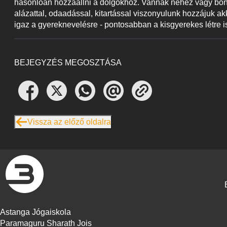
hasonlóan hozzáállni a dolgokhoz. Vannak nehéz vagy bonyo
alázattal, odaadással, kitartással viszonyulunk hozzájuk akko
igaz a gyereknevelésre - pontosabban a kisgyerekes létre is.
BEJEGYZÉS MEGOSZTÁSA
Vissza az előző oldalra
Astanga Jógaiskola
Paramaguru Sharath Jois