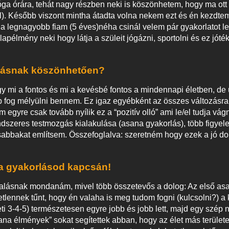
 jóga órára, tehát nagy részben neki is köszönhetem, hogy ma ott
). Később viszont mintha átadta volna nekem ezt és én kezdtem 
l a legnagyobb fiam (5 éves)néha csinál velem pár gyakorlatot l
apélmény neki hogy látja a szüleit jógázni, sportolni és ez jóté
rlásnak köszönhetően?
 mi a fontos és mi a kevésbé fontos a mindennapi életben, de 
fog mélyülni bennem. Ez igaz egyébként az összes változásra 
egyre csak tovább nyílik ez a “pozitív olló” ami le/el tudja vágn
ndszeres testmozgás kialakulása (asana gyakorlás), több figyel
tosabbakat említsem. Összefoglalva: szeretném hogy ezek a jó d
 a gyakorlásod kapcsán!
lásnak mondanám, mivel több összetevős a dolog: Az első asa
etlennek tűnt, hogy én valaha is meg tudom fogni (kulcsolni?) 
ti 3-4-5) természetesen egyre jobb és jobb lett, majd egy szép
ana élmények” sokat segítettek abban, hogy az élet más területe