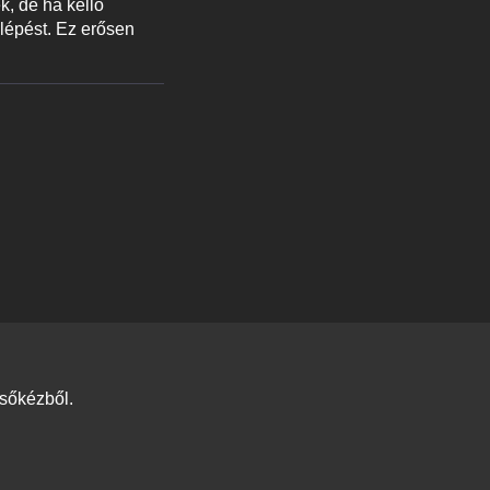
k, de ha kellő
blépést. Ez erősen
lsőkézből.