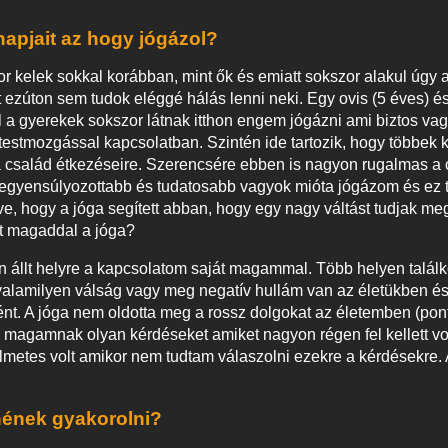
apjait az hogy jógázol?
 kelek sokkal korábban, mint ők és emiatt sokszor alakul úgy a
 ezúton sem tudok eléggé hálás lenni neki. Egy ovis (5 éves) é
ül a gyerekek sokszor látnak itthon engem jógázni ami biztos v
 testmozgással kapcsolatban. Szintén ide tartozik, hogy többek k
a család étkezéseire. Szerencsére ebben is nagyon rugalmas a
l kiegyensúlyozottabb és tudatosabb vagyok mióta jógázom és ez
lve, hogy a jóga segített abban, hogy egy nagy váltást tudjak me
át magaddal a jóga?
állt helyre a kapcsolatom saját magammal. Több helyen találk
 valamilyen válság vagy meg negatív hullám van az életükben é
nt. A jóga nem oldotta meg a rossz dolgokat az életemben (po
ni magamnak olyan kérdéseket amiket nagyon régen fel kellett v
lelmetes volt amikor nem tudtam válaszolni ezekre a kérdésekre.
nének gyakorolni?