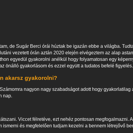
tam, de Sugár Berci órái húztak be igazán ebbe a világba. Tudtam
lutáni vezetett órán aztán 2020 elején elvégeztem az alap asta
m otthon egyedül gyakorolni anélkül hogy folyamatosan egy képer
az önálló gyakorlásom és ezzel együtt a tudatos befelé figyelés.
en akarsz gyakorolni?
ha. Számomra nagyon nagy szabadságot adott hogy gyakorlatilag 
n nap.
játszani. Viccet félretéve, ezt nehéz pontosan megfogalmazni. 
am ismerni és megfelelően tudjam kezelni a bennem létrejővő b