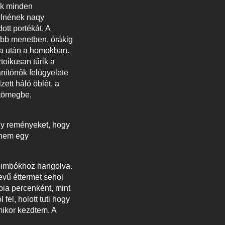
ik minden
zölnének naqy
ott portékát. A
öbb menetben, órákig
ga után a homokban.
toikusan tűrik a
nítónők felügyelete
ett háló öblét, a
 tömegbe,
agy reményeket, hogy
nnem egy
lőbimbókhoz hangolva.
evű éttermet sehol
pia percenként, mint
fel, holott tuti hogy
mikor kezdtem. A