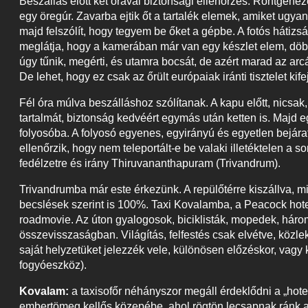
Beszállás előtt két órával biztonsági ellenőrzés. Röntgenezé
egy öregúr. Zavarba ejtik őt a tartalék elemek, amiket ugya
majd felszólít, hogy tegyem be őket a gépbe. A fotós hátiz
meglátja, hogy a kamerában már van egy készlet elem, döbb
úgy tűnik, megérti, és utamra bocsát, de azért marad az arc
De lehet, hogy ez csak az őrült európaiak iránti tisztelet kif
Fél óra múlva beszálláshoz szólítanak. A kapu előtt, nicsa
tartalmát, biztonság kedvéért egymás után ketten is. Majd 
folyosóba. A folyosó egyenes, egyirányú és egyetlen bejár
ellenőrzik, hogy nem teleportált-e be valaki illetéktelen a
fedélzetre és irány Thiruvananthapuram (Trivandrum).
Trivandrumba már este érkezünk. A repülőtérre kiszállva, 
becslések szerint is 100%. Taxi Kovalamba, a Peacock hotel
roadmovie. Az úton gyalogosok, biciklisták, mopedek, három
összevisszaságban. Világítás, felfestés csak elvétve, közl
saját helyzetüket jelezzék vele, különösen előzéskor, vagy
fogyóeszköz).
Kovalam:
a taxisofőr néhányszor megáll érdeklődni a „hot
embertömeg kellős közepébe, ahol rögtön lecsapnak ránk a