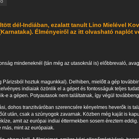
ló
tött dél-Indiában, ezalatt tanult Lino Mielével K
(Karnataka). Élményeiről az itt olvasható naplót v
tonság mindeneknél (tán még az utasoknál is) előbbrevaló, ava
g Párizsból hoztuk magunkkal). Delhiben, mielőtt a gép továb
elvényes indiaiak özönlik el a gépet és fontosságuk teljes tud
ik-e a gépen. Potyautasok nem találtatnak, így végül továbben
ási, dohos tranzitváróban szerencsére kényelmes heverők is talá
pülőút után, csak a szúnyogok zavarnak. Közben még kaját is kap
ékíze, amit az európai indiai éttermekben sosem éreztem eddig
e más, mint az európaiak.