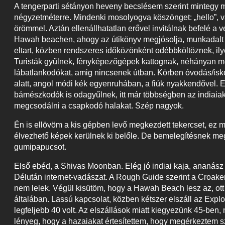
A tengerparti sétányon heveny becslésem szerint mintegy m
négyzetméterre. Mindenki mosolyogva köszönget: „hello”, va
örömmel. Aztán ellenállhatatlan erővel invitálnak befelé a 
Hawah beachen, ahogy az útikönyv megjósolja, munkadalt én
eltart, közben rendszeres időközönként odébbköltöznek, il
Turisták gyűlnek, fényképezőgépek kattognak, néhányan meg 
lábatlankodókat, amig nincsenek útban. Körben óvodás/isko
alatt, angol módi kék egyenruhában, a fiúk nyakkendővel. Elr
bámészkodók is odagyűlnek, itt már többségben az indiaiak.
megcsodálni a csapkodó halakat. Szép nagyok.
Én is ellövöm a kis gépben levő megkezdett tekercset, ez 
élvezhető képek kerülnek ki belőle. De bemelegítésnek me
gumipapucsot.
Első ebéd, a Shivas Moonban. Elég jó indiai kaja, ananász 
Délután internet-vadászat. A Rough Guide szerint a Croaker
nem lelek. Végül kisütöm, hogy a Hawah Beach lesz az, ott v
általában. Lassú kapcsolat, közben kétszer elszáll az Explore
legfeljebb 40 volt. Az elszállások miatt kiegyezünk 45-ben
lényeg, hogy a hazaiakat értesítettem, hogy megérkeztem 