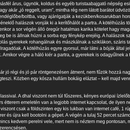
ásfél árus, ügynök, koldus és egyéb turistaabajgató népség es
gy akár „jó reggelt, uram”, mintha rég nem látott barátot üdvö
vendéglőbe/boltba, vagy ajánlgatják a kezükben/kosarukban hord
eklő halászok vonják ki a kerítőhálót a partra. A kötélhúzás t
yenkor a sor végén álló öregúr hatalmas karika kötelet hagy ma
be is állnak húzni a sorba egy fénykép erejéig. A halászok sz
lás gyerekek rohangálnak és mászkálnak a sziklákon, száris ta
agadóak. A kötélhúzás egyre gyorsul, már látni a bóják által jelz
 Amikor végre a háló kiér a partra, a gyerekek is odagyűlnek a
már jó régi és jó pár röntgenezésen átment, nem fűzök hozzá n
gteszi. Közben egy kósza hullám bokáig eláztat – kell majd ve
lassival. A dhal viszont nem túl fűszeres, kényes európai ízle
s étterem emeletén van a legjobb internet kapcsolat, de ilyen n
iszont csak a földszinten egy kis lukban van internet café, 1 rú
r és újra kell bootolni a gépet. A végén a tulaj 52 percet számol 
, nincs kedvem perelni vele, mert nem is néztem meg pontosan, 
szerencsésen.