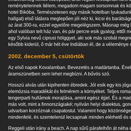
reménytelennek ítélem, megadom magam sorsomnak és követem
hotel Bikóba. Természetesen egy másik hotelban lyukadunk k
hallgat) első látásra meglepően jól néz ki, kicsi és barátság
az árat 300-ra, ezzel egyelőre megelégszem. Másnap még k
ahol valóban telt ház van, és pár percre esik gyalog; e
egy Sylvia nevű ciprusi hölggyel, aki sok más szobát megnéze
később kiderül, ő már hét éve Indiában él, de a véleménye 
2002. december 5, csütörtök
Az első napok Kovalamban. Bevezetés a madártanba. Énekl
áramszünetben sem lehet megbízni. A bűvös szó.
Hosszú alvás után kipihenten ébredek. Jól esik egy kis jóga
elemózsia maradékát és felmérem a környéket. Teljes roman
tengerparti hullámok morajlása, amint egész éjjel. És a mada
más volt, mint a finnországiaké; nyilván helyi dialektus, g
udvarban korzóznak csapatostul. Valamint hogy közönséges 
mindenfelé, és szemtelenül lecsapnak minden elérhető és 
Reggeli után irány a beach. A nap sűrű párafelhőn át néha é