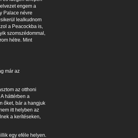
 elvezet engem a
ky Palace névre
l sikerül lealkudnom
zol a Peacockba is,
egyik szomszédommal,
rom hétre. Mint
ág már az
asztom az otthoni
 A háttérben a
m őket, bár a hangjuk
nem itt helyben az
lnek a kerítéseken,
llik egy eféle helyen.