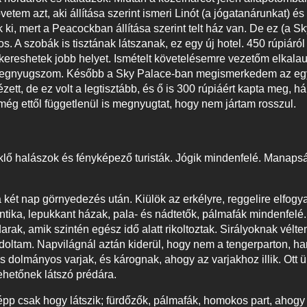
 azt, aki állítása szerint ismeri Linót (a jógatanárunkat) és
i, mert a Peacockban állítása szerint telt ház van. De ez (a S
os. A szobák is tisztának látszanak, ez egy új hotel. 450 rúpiáró
ereshetek jobb helyet. Ismételt követelésemre vezetőm elkalau
ttől megnyugszom. Később a Sky Palace-ban megismerkedem az 
tt, de ez volt a legtisztább, és ő is 300 rúpiáért kapta meg, há
még ettől függetlenül is megnyugtat, hogy nem jártam rosszul.
ő halászok és fényképező turisták. Jógik mindenfelé. Manaps
 két nap görnyedezés után. Kiülök az erkélyre, reggelire elfogy
tika, lepukkant házak, pala- és nádtetők, pálmafák mindenfelé.
rak, amik szintén egész idő alatt rikoltoztak. Sirályoknak vélte
ondoltam. Napvilágnál aztán kiderül, hogy nem a tengerparton, ha
dolmányos varjak, és kárognak, ahogy az varjakhoz illik. Ott ü
ehetőnek látszó prédára.
pp csak hogy látszik; fürdőzők, pálmafák, homokos part, ahogy i