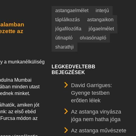
astangaelmélet
interjú
táplálkozás
astangaikon
ovalamban
jógafilozófia
jógaelmélet
ezette az
útinapló
olvasónapló
sharathji
gy a munkanélküliség
LEGKEDVELTEBB
BEJEGZÉSEK
bindulna Mumbai
David Garrigues:
atában minden utast
Gyenge testben
gednek minket.
erőtlen lélek
lhatók, amiken jót
Az astanga vinyásza
unk: az első ebéd
. Furcsa módon az
jóga nem hatha jóga
Az astanga művészete