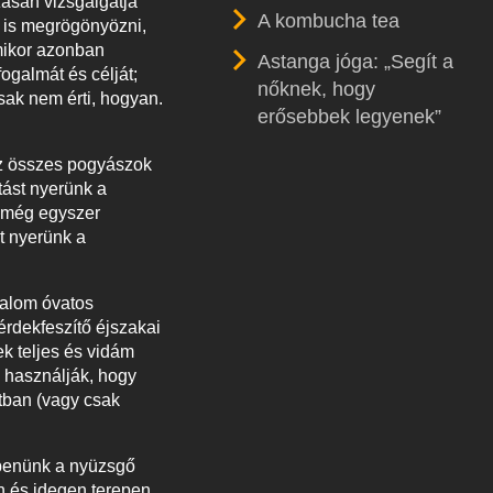
zasan vizsgálgatja
A kombucha tea
n is megrögönyözni,
Amikor azonban
Astanga jóga: „Segít a
ogalmát és célját;
nőknek, hogy
sak nem érti, hogyan.
erősebbek legyenek”
 az összes pogyászok
tást nyerünk a
t még egyszer
st nyerünk a
talom óvatos
érdekfeszítő éjszakai
ek teljes és vidám
n használják, hogy
atban (vagy csak
ppenünk a nyüzsgő
n és idegen terepen