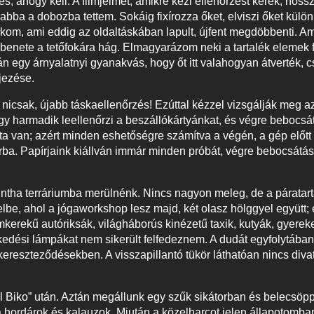
s, ahogy kell. A filmjeimet, amikre kézi ellenőrzést kérek, hoss
nabba a dobozba tettem. Sokáig fixírozza őket, elviszi őket külö
sákom, ami eddig az oldaltáskában lapult, újfent megdöbbenti. 
enete a tetőfokára hág. Elmagyarázom neki a tartalék elemek f
án egy árnyalatnyi gyanakvás, hogy őt itt valahogyan átverték, c
ejezése.
k, nicsak, újabb táskaellenőrzés! Ezúttal kézzel vizsgálják meg
egy harmadik leellenőrzi a beszállókártyánkat, és végre bebocsá
ata van; azért minden eshetőségre számítva a végén, a gép előt
 sorba. Papírjaink kiállván immár minden próbát, végre bebocsátá
mintha terráriumba merülnénk. Nincs nagyon meleg, de a páratar
be, ahol a jógaworkshop lesz majd, két olasz hölggyel együtt; 
kerekű autóriksák, világháborús kinézetű taxik, kutyák, gyerek
ekedési lámpákat nem sikerült felfedeznem. A dudát egyfolytába
 kereszteződésekben. A visszapillantó tükör láthatóan nincs div
el Biko” után. Aztán megállunk egy szűk sikátorban és belecsö
 hordárok és kalauzok. Miután a közelharcot jelen állapotomba