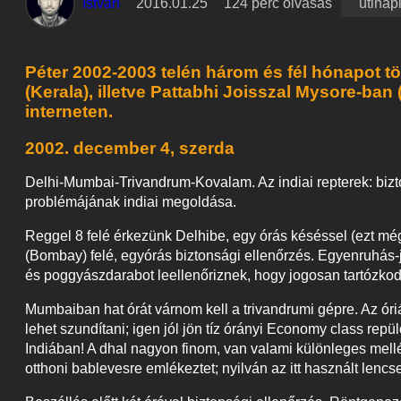
István
2016.01.25
124 perc olvasás
útinap
Péter 2002-2003 telén három és fél hónapot töl
(Kerala), illetve Pattabhi Joisszal Mysore-ban 
interneten.
2002. december 4, szerda
Delhi-Mumbai-Trivandrum-Kovalam. Az indiai repterek: biz
problémájának indiai megoldása.
Reggel 8 felé érkezünk Delhibe, egy órás késéssel (ezt mé
(Bombay) felé, egyórás biztonsági ellenőrzés. Egyenruhás-j
és poggyászdarabot leellenőriznek, hogy jogosan tartózkod
Mumbaiban hat órát várnom kell a trivandrumi gépre. Az óri
lehet szundítani; igen jól jön tíz órányi Economy class re
Indiában! A dhal nagyon finom, van valami különleges mell
otthoni bablevesre emlékeztet; nyilván az itt használt lencs