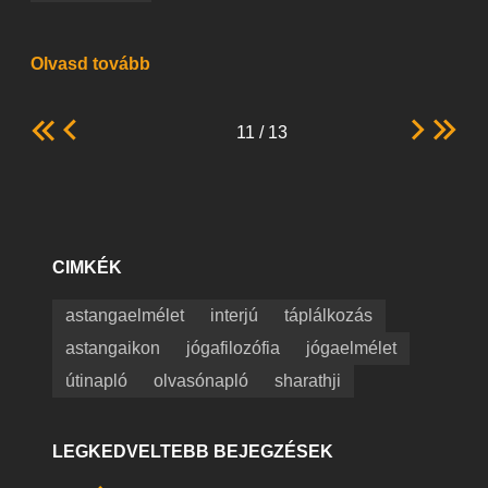
Olvasd tovább
11 / 13
CIMKÉK
astangaelmélet
interjú
táplálkozás
astangaikon
jógafilozófia
jógaelmélet
útinapló
olvasónapló
sharathji
LEGKEDVELTEBB BEJEGZÉSEK