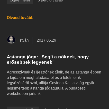
jógaelmélet
5 perc olvasás
Olvasd tovább
István
2017.05.29
Astanga jóga: „Segít a nőknek, hogy
erősebbek legyenek”
Agresszívnak és ijesztőnek tűnik, de az astanga éppen
a fájdalom meghaladásáról és a félelmeink
legyőzéséről szól, állítja Govinda Kai, a világ egyik
legismertebb astanga jógaguruja. A budapesti
workshopon jártunk.