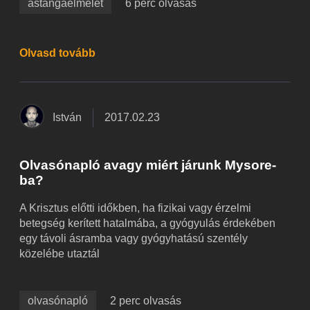
astangaelmélet
6 perc olvasás
Olvasd tovább
István
2017.02.23
Olvasónapló avagy miért járunk Mysore-
ba?
A Krisztus előtti időkben, ha fizikai vagy érzelmi
betegség kerített hatalmába, a gyógyulás érdekében
egy távoli ásramba vagy gyógyhatású szentély
közelébe utaztál
olvasónapló
2 perc olvasás