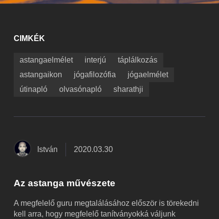
CIMKÉK
astangaelmélet
interjú
táplálkozás
astangaikon
jógafilozófia
jógaelmélet
útinapló
olvasónapló
sharathji
István
2020.03.30
Az astanga művészete
A megfelelő guru megtalálásához először is törekedni
kell arra, hogy megfelelő tanítványokká váljunk