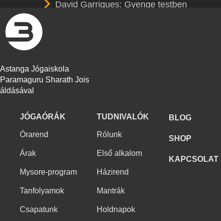
David Garrigues: Gyenge testben
erőtlen lélek
Az astanga vinyásza jóga nem hatha
jóga
Az astanga művészete
Astanga Jógaiskola
Paramaguru Sharath Jois
A kombucha tea
áldásával
Astanga jóga: „Segít a nőknek, hogy
erősebbek legyenek”
JÓGAÓRÁK
TUDNIVALÓK
BLOG
Órarend
Rólunk
SHOP
Árak
Első alkalom
KAPCSOLAT
Mysore-program
Házirend
Tanfolyamok
Mantrák
Csapatunk
Holdnapok