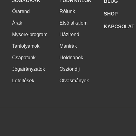
JÓGAÓRÁK
TUDNIVALÓK
BLOG
Órarend
Rólunk
SHOP
Árak
Első alkalom
KAPCSOLAT
Mysore-program
Házirend
Tanfolyamok
Mantrák
Csapatunk
Holdnapok
Jógairányzatok
Ösztöndij
Letöltések
Olvasmányok