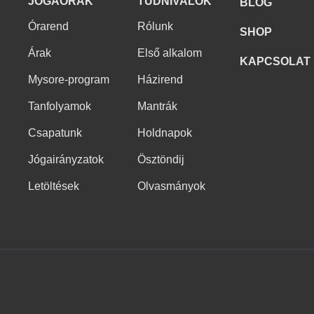
JÓGAÓRÁK
TUDNIVALÓK
BLOG
Órarend
Rólunk
SHOP
Árak
Első alkalom
KAPCSOLAT
Mysore-program
Házirend
Tanfolyamok
Mantrák
Csapatunk
Holdnapok
Jógairányzatok
Ösztöndij
Letöltések
Olvasmányok