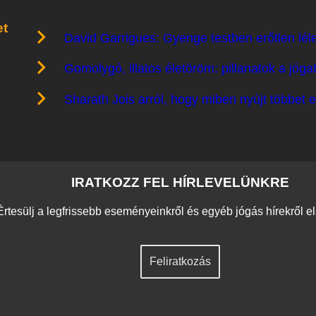
et
David Garrigues: Gyenge testben erőtlen lél
Gomolygó, illatos életöröm: pillanatok a jóg
Sharath Jois arról, hogy miben nyújt többet
IRATKOZZ FEL HÍRLEVELÜNKRE
Értesülj a legfrissebb eseményeinkről és egyéb jógás hírekről e
Feliratkozás