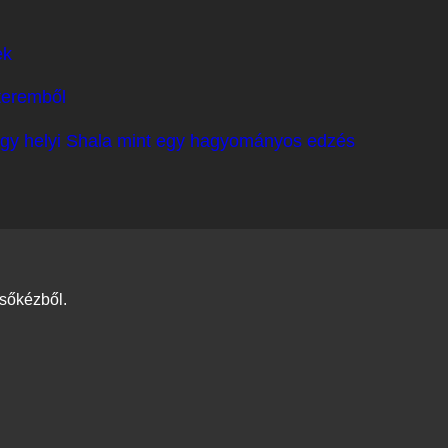
ek
ateremből
 egy helyi Shala mint egy hagyományos edzés
lsőkézből.